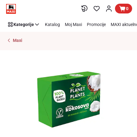
Preskoči link
0
Kategorije
Katalog
Moj Maxi
Promocije
MAXI aktueln
Maxi