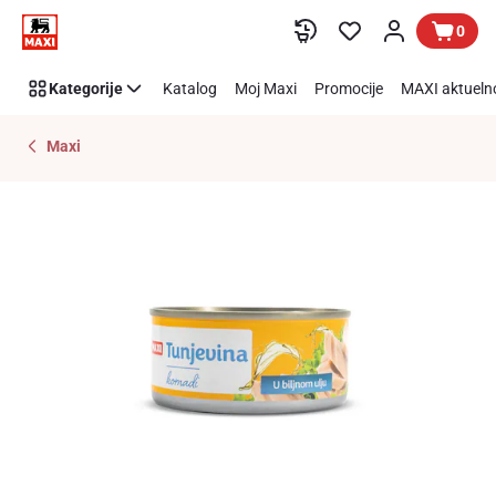
Preskoči link
0
Kategorije
Katalog
Moj Maxi
Promocije
MAXI aktueln
Maxi