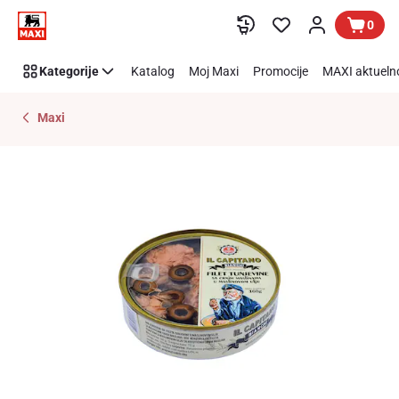
Preskoči link
0
Kategorije
Katalog
Moj Maxi
Promocije
MAXI aktueln
Maxi