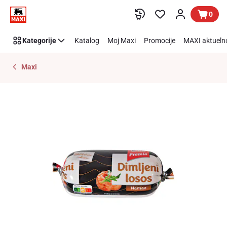
Preskoči link
0
Kategorije
Katalog
Moj Maxi
Promocije
MAXI aktueln
Maxi