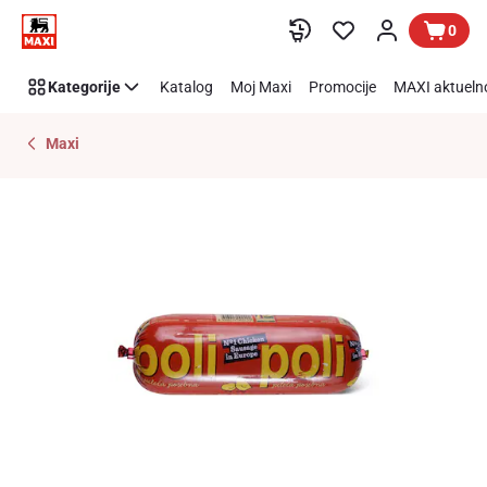
Preskoči link
0
Kategorije
Katalog
Moj Maxi
Promocije
MAXI aktueln
Maxi