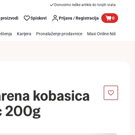
Donosimo teške artikle do tvojih vrata
 proizvodi
Spiskovi
Prijava / Registracija
0
štenja
Karijera
Pronalaženje prodavnice
Maxi Online Niš
arena kobasica
c 200g