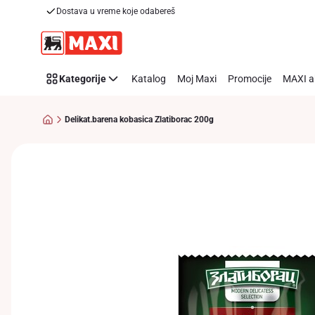
Dostava u vreme koje odabereš
Preskoči link
Kategorije
Katalog
Moj Maxi
Promocije
MAXI a
Delikat.barena kobasica Zlatiborac 200g