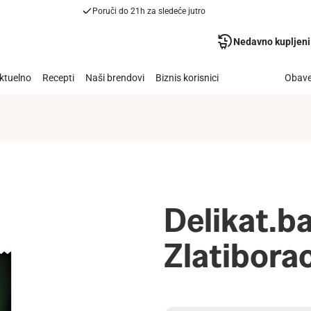
Poruči do 21h za sledeće jutro
Nedavno kupljeni
ktuelno
Recepti
Naši brendovi
Biznis korisnici
Obave
Delikat.b
Zlatibora