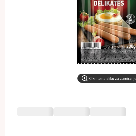
Kliknite na sliku za zumiranj