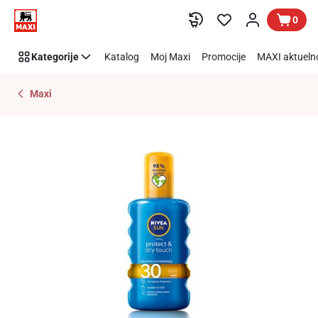
Preskoči link
0
Kategorije
Katalog
Moj Maxi
Promocije
MAXI aktueln
Maxi