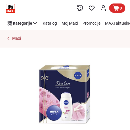
Preskoči link
0
Kategorije
Katalog
Moj Maxi
Promocije
MAXI aktueln
Maxi