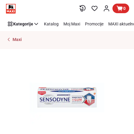
Preskoči link
0
Kategorije
Katalog
Moj Maxi
Promocije
MAXI aktueln
Maxi