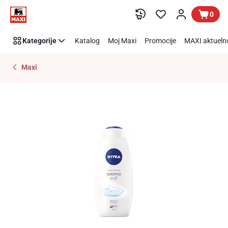
Preskoči link
0
Kategorije
Katalog
Moj Maxi
Promocije
MAXI aktueln
Maxi