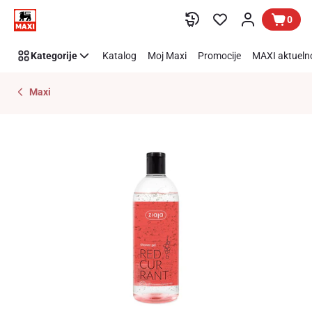
Preskoči link
0
Kategorije
Katalog
Moj Maxi
Promocije
MAXI aktueln
Maxi