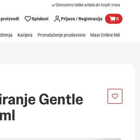
Donosimo teške artikle do tvojih vrata
 proizvodi
Spiskovi
Prijava / Registracija
0
štenja
Karijera
Pronalaženje prodavnice
Maxi Online Niš
iranje Gentle
ml