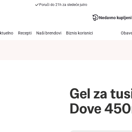
Poruči do 21h za sledeće jutro
Nedavno kupljeni
ktuelno
Recepti
Naši brendovi
Biznis korisnici
Obave
Gel za tus
Dove 450