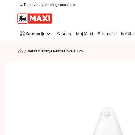
Dostava u vreme koje odabereš
Preskoči link
Kategorije
Katalog
Moj Maxi
Promocije
MAXI a
Gel za tusiranje Gentle Dove 450ml