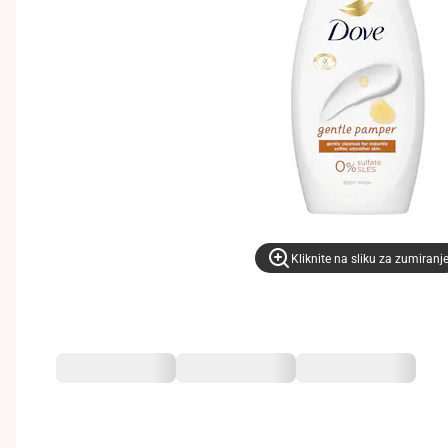
Kliknite na sliku za zumiranj