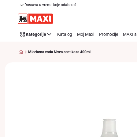
Dostava u vreme koje odabereš
Preskoči link
Kategorije
Katalog
Moj Maxi
Promocije
MAXI a
Micelarna voda Nivea oset.koza 400ml