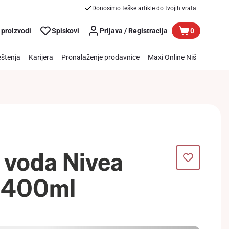
Donosimo teške artikle do tvojih vrata
 proizvodi
Spiskovi
Prijava / Registracija
0
štenja
Karijera
Pronalaženje prodavnice
Maxi Online Niš
 voda Nivea
a 400ml