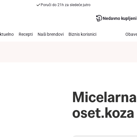
Poruči do 21h za sledeće jutro
Nedavno kupljeni
ktuelno
Recepti
Naši brendovi
Biznis korisnici
Obave
Micelarna
oset.koz