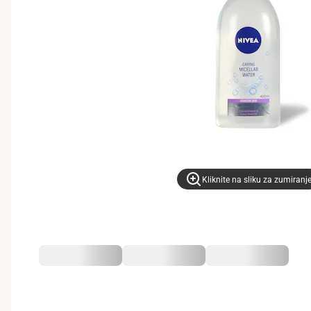
Kliknite na sliku za zumiranj