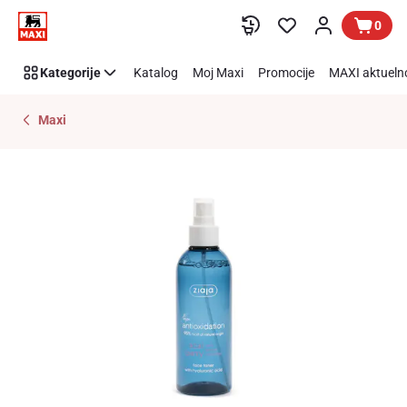
Preskoči link
0
Kategorije
Katalog
Moj Maxi
Promocije
MAXI aktueln
Maxi