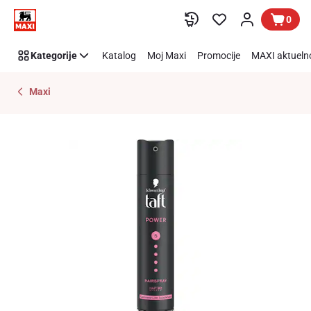
Preskoči link
0
Kategorije
Katalog
Moj Maxi
Promocije
MAXI aktueln
Maxi