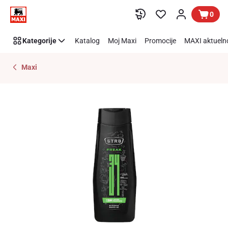
Preskoči link
0
Kategorije
Katalog
Moj Maxi
Promocije
MAXI aktueln
Maxi