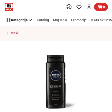
Preskoči link
0
Kategorije
Katalog
Moj Maxi
Promocije
MAXI aktueln
Maxi