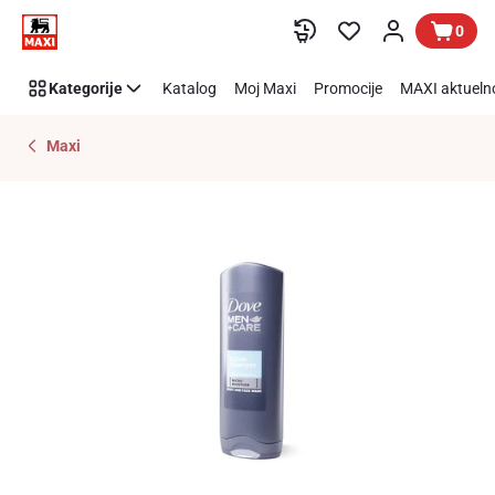
Preskoči link
0
Kategorije
Katalog
Moj Maxi
Promocije
MAXI aktueln
Maxi