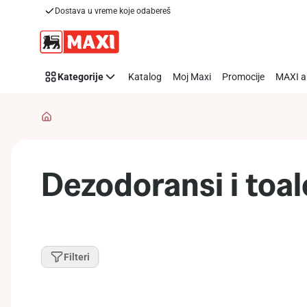
Dostava u vreme koje odabereš
Preskoči link
Kategorije
Katalog
Moj Maxi
Promocije
MAXI a
Dezodoransi i toa
Filteri