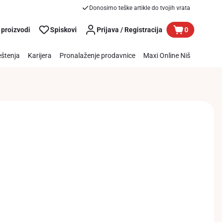
Donosimo teške artikle do tvojih vrata
 proizvodi
Spiskovi
Prijava / Registracija
0
štenja
Karijera
Pronalaženje prodavnice
Maxi Online Niš