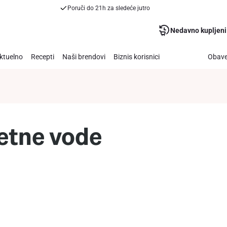
Poruči do 21h za sledeće jutro
Nedavno kupljeni
ktuelno
Recepti
Naši brendovi
Biznis korisnici
Obave
letne vode