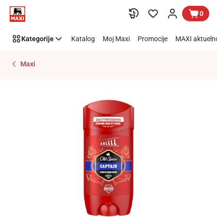
Preskoči link
0
Kategorije
Katalog
Moj Maxi
Promocije
MAXI aktueln
Maxi