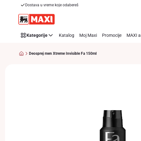
Dostava u vreme koje odabereš
Preskoči link
Kategorije
Katalog
Moj Maxi
Promocije
MAXI a
Deosprej men Xtreme Invisible Fa 150ml