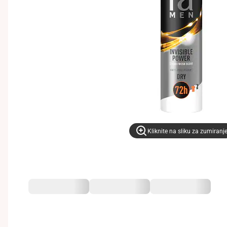
Kliknite na sliku za zumiranj