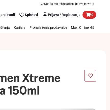
Donosimo teške artikle do tvojih vrata
 proizvodi
Spiskovi
Prijava / Registracija
0
štenja
Karijera
Pronalaženje prodavnice
Maxi Online Niš
 men Xtreme
Fa 150ml