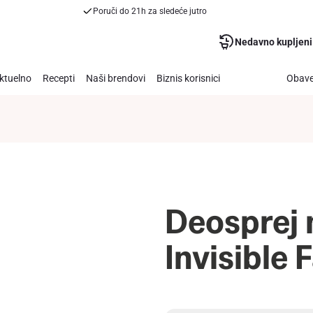
Poruči do 21h za sledeće jutro
Nedavno kupljeni
ktuelno
Recepti
Naši brendovi
Biznis korisnici
Obave
Deosprej
Invisible 