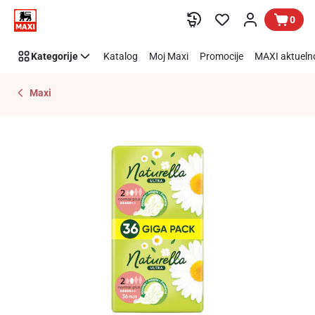
Preskoči link
0
Kategorije
Katalog
Moj Maxi
Promocije
MAXI aktueln
Maxi