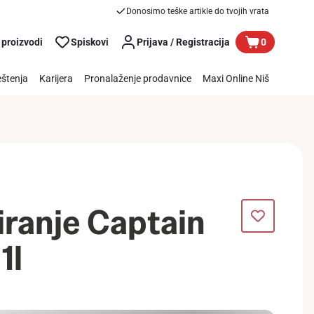
Donosimo teške artikle do tvojih vrata
 proizvodi
Spiskovi
Prijava / Registracija
0
štenja
Karijera
Pronalaženje prodavnice
Maxi Online Niš
iranje Captain
1l