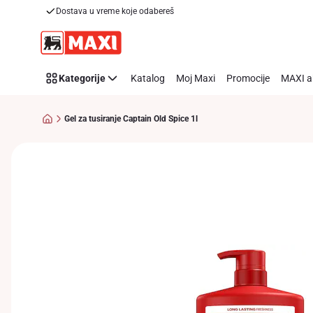
Dostava u vreme koje odabereš
Preskoči link
Kategorije
Katalog
Moj Maxi
Promocije
MAXI a
Gel za tusiranje Captain Old Spice 1l