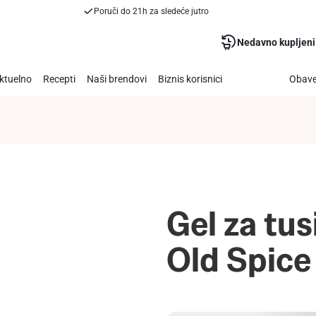
Poruči do 21h za sledeće jutro
Nedavno kupljeni
ktuelno
Recepti
Naši brendovi
Biznis korisnici
Obave
Gel za tus
Old Spice 