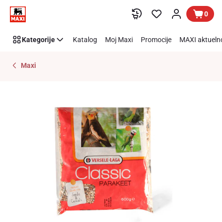
Preskoči link
0
Kategorije
Katalog
Moj Maxi
Promocije
MAXI aktueln
Maxi