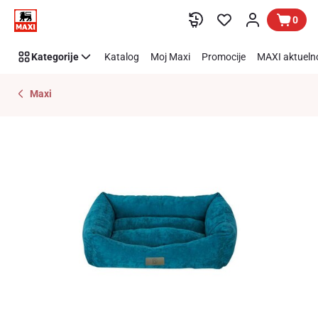
Preskoči link
0
Kategorije
Katalog
Moj Maxi
Promocije
MAXI aktueln
Maxi