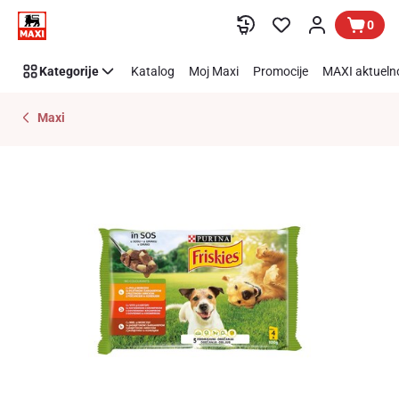
Preskoči link
0
Kategorije
Katalog
Moj Maxi
Promocije
MAXI aktueln
Maxi