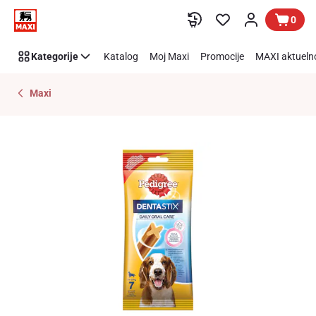
Preskoči link
0
Kategorije
Katalog
Moj Maxi
Promocije
MAXI aktueln
Maxi