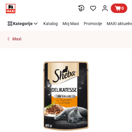
Preskoči link
0
Kategorije
Katalog
Moj Maxi
Promocije
MAXI aktueln
Maxi