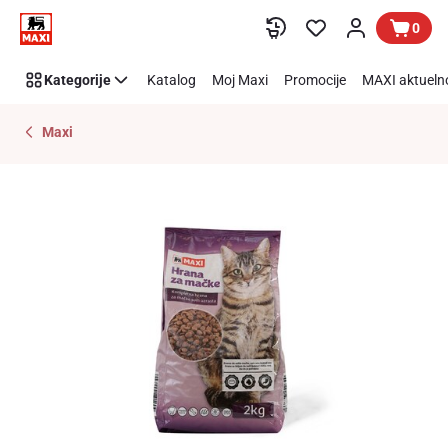
Preskoči link
0
Kategorije
Katalog
Moj Maxi
Promocije
MAXI aktueln
Maxi