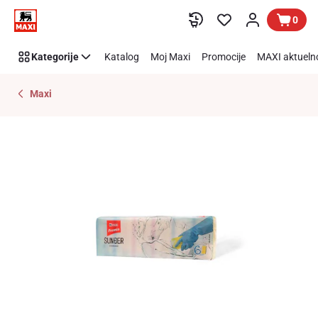
Preskoči link
0
Kategorije
Katalog
Moj Maxi
Promocije
MAXI aktueln
Maxi