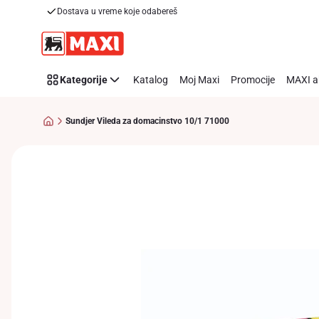
Dostava u vreme koje odabereš
Preskoči link
Kategorije
Katalog
Moj Maxi
Promocije
MAXI a
Sundjer Vileda za domacinstvo 10/1 71000