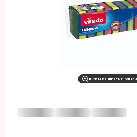
Kliknite na sliku za zumiranj