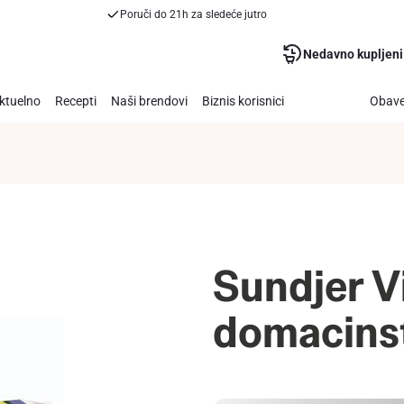
Poruči do 21h za sledeće jutro
Nedavno kupljeni
ktuelno
Recepti
Naši brendovi
Biznis korisnici
Obave
Sundjer V
domacinst