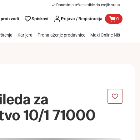
Donosimo teške artikle do tvojih vrata
 proizvodi
Spiskovi
Prijava / Registracija
0
štenja
Karijera
Pronalaženje prodavnice
Maxi Online Niš
ileda za
vo 10/1 71000