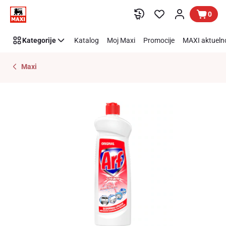
Preskoči link
0
Kategorije
Katalog
Moj Maxi
Promocije
MAXI aktueln
Maxi