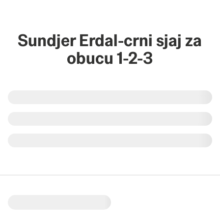
Sundjer Erdal-crni sjaj za
obucu 1-2-3