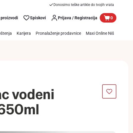
Donosimo teške artikle do tvojih vrata
 proizvodi
Spiskovi
Prijava / Registracija
0
štenja
Karijera
Pronalaženje prodavnice
Maxi Online Niš
c vodeni
650ml