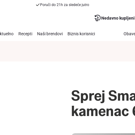
Poruči do 21h za sledeće jutro
Nedavno kupljeni
ktuelno
Recepti
Naši brendovi
Biznis korisnici
Obave
Sprej Sma
kamenac 