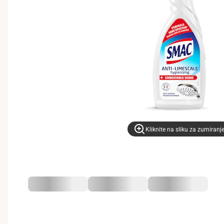
Kliknite na sliku za zumiranj