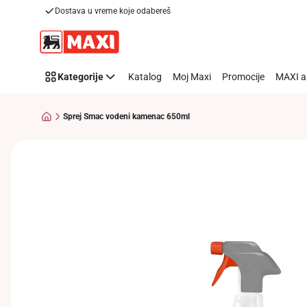
Dostava u vreme koje odabereš
Preskoči link
Kategorije
Katalog
Moj Maxi
Promocije
MAXI a
Sprej Smac vodeni kamenac 650ml