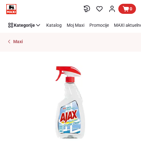
Preskoči link
0
Kategorije
Katalog
Moj Maxi
Promocije
MAXI aktueln
Maxi