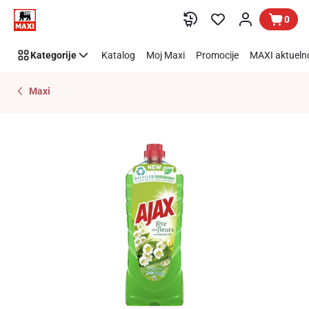
Preskoči link
0
Kategorije
Katalog
Moj Maxi
Promocije
MAXI aktueln
Maxi