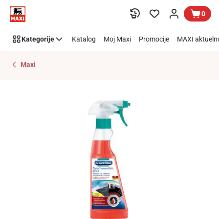
Preskoči link
0
Kategorije
Katalog
Moj Maxi
Promocije
MAXI aktueln
Maxi