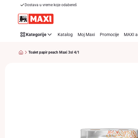
Dostava u vreme koje odabereš
Preskoči link
Kategorije
Katalog
Moj Maxi
Promocije
MAXI a
Toalet papir peach Maxi 3sl 4/1