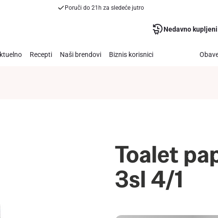
Poruči do 21h za sledeće jutro
Nedavno kupljeni
ktuelno
Recepti
Naši brendovi
Biznis korisnici
Obave
Toalet pa
3sl 4/1