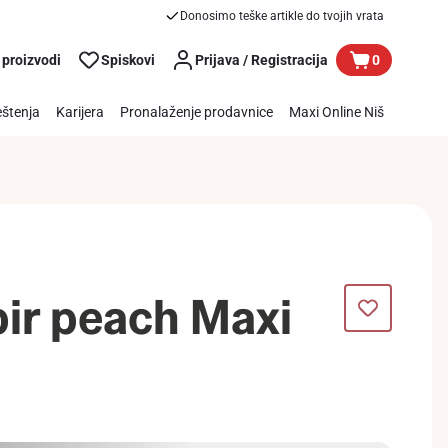
Donosimo teške artikle do tvojih vrata
 proizvodi
Spiskovi
Prijava / Registracija
0
štenja
Karijera
Pronalaženje prodavnice
Maxi Online Niš
pir peach Maxi