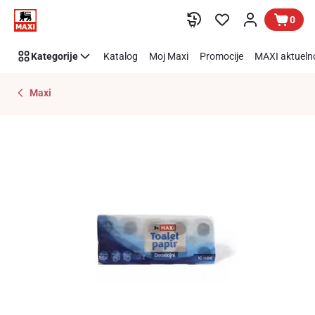
Preskoči link
0
Kategorije
Katalog
Moj Maxi
Promocije
MAXI aktueln
Maxi