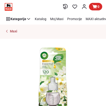
Preskoči link
0
Kategorije
Katalog
Moj Maxi
Promocije
MAXI aktueln
Maxi