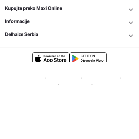
Kupujte preko Maxi Online
Informacije
Delhaize Serbia
Uslovi kupovine
Politika privatnosti
Objava dokumenata
Politika kolačića
Prijavite ranjivost
Cenovnici
Copyright © 2026 All rights reserved. Delhaize Group.