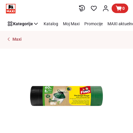
Preskoči link
0
Kategorije
Katalog
Moj Maxi
Promocije
MAXI aktueln
Maxi