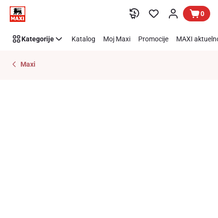
Preskoči link
0
Kategorije
Katalog
Moj Maxi
Promocije
MAXI aktueln
Maxi