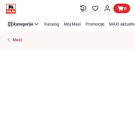
Preskoči link
0
Kategorije
Katalog
Moj Maxi
Promocije
MAXI aktueln
Maxi