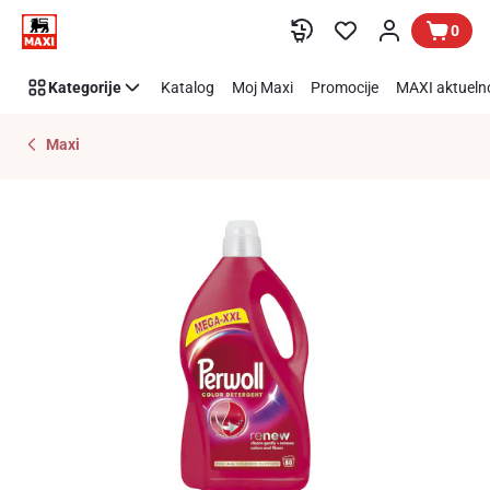
Preskoči link
0
Kategorije
Katalog
Moj Maxi
Promocije
MAXI aktueln
Maxi