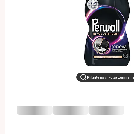
Kliknite na sliku za zumiranj