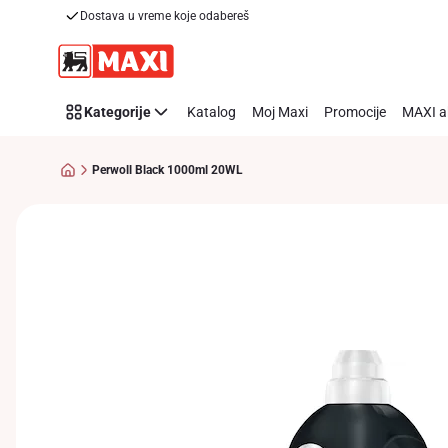
Dostava u vreme koje odabereš
Preskoči link
Kategorije
Katalog
Moj Maxi
Promocije
MAXI a
Perwoll Black 1000ml 20WL