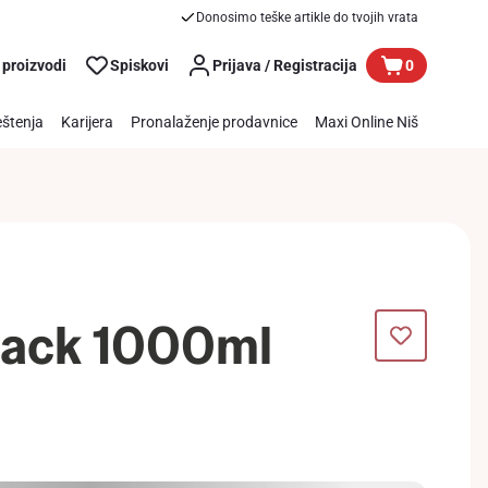
Donosimo teške artikle do tvojih vrata
 proizvodi
Spiskovi
Prijava / Registracija
0
štenja
Karijera
Pronalaženje prodavnice
Maxi Online Niš
lack 1000ml