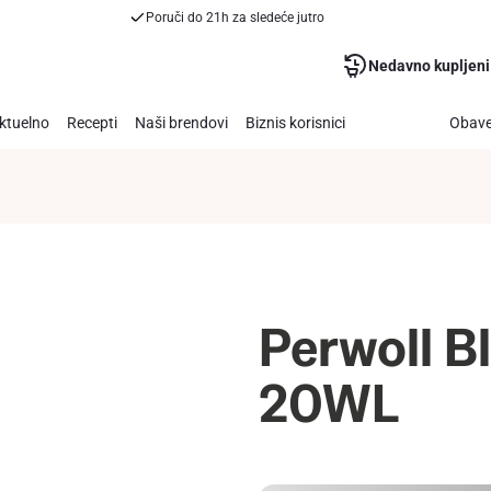
Poruči do 21h za sledeće jutro
Nedavno kupljeni
ktuelno
Recepti
Naši brendovi
Biznis korisnici
Obave
Perwoll B
20WL