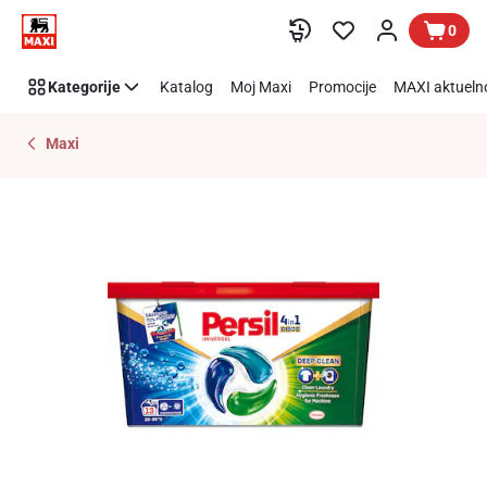
Preskoči link
0
Kategorije
Katalog
Moj Maxi
Promocije
MAXI aktueln
Maxi