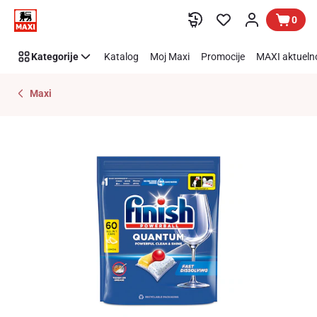
Preskoči link
0
Kategorije
Katalog
Moj Maxi
Promocije
MAXI aktueln
Maxi