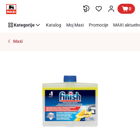
Preskoči link
0
Kategorije
Katalog
Moj Maxi
Promocije
MAXI aktueln
Maxi