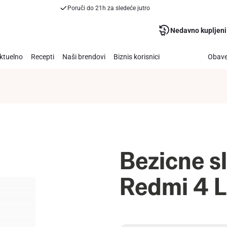
Poruči do 21h za sledeće jutro
Nedavno kupljeni
ktuelno
Recepti
Naši brendovi
Biznis korisnici
Obave
Bezicne s
Redmi 4 L