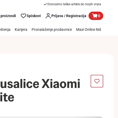
Donosimo teške artikle do tvojih vrata
 proizvodi
Spiskovi
Prijava / Registracija
0
štenja
Karijera
Pronalaženje prodavnice
Maxi Online Niš
lusalice Xiaomi
ite