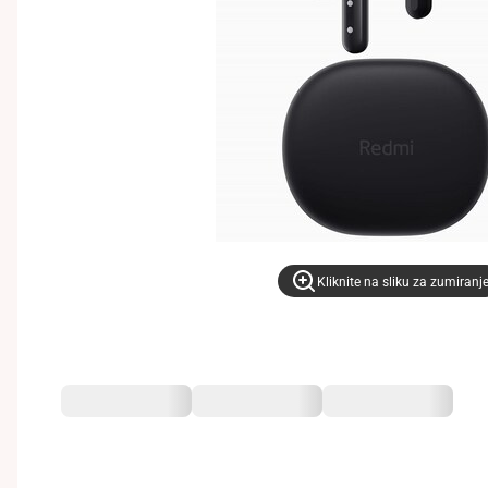
Kliknite na sliku za zumiranj