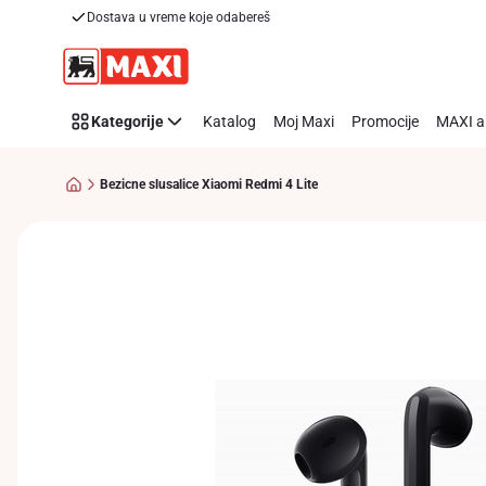
Dostava u vreme koje odabereš
Preskoči link
Kategorije
Katalog
Moj Maxi
Promocije
MAXI a
Bezicne slusalice Xiaomi Redmi 4 Lite