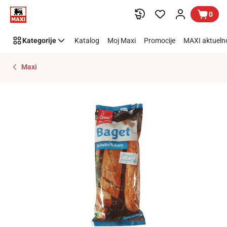
Preskoči link
0
Kategorije
Katalog
Moj Maxi
Promocije
MAXI aktueln
Maxi